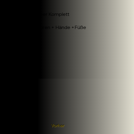
Rücken
70€
Oberkörper Komplett
150€
Bartkonturen + Hände +Füße
50€
Galerie
Vorher