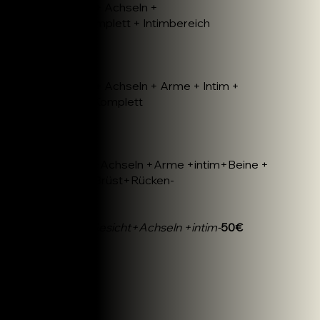
Gesicht + Achseln +
Beine komplett + Intimbereich
85€
Paket 4:
Gesicht + Achseln + Arme + Intim +
Beine + Komplett
100€
Paket 5:
Gesicht+Achseln +Arme +intim+Beine +
Bauch +Brüst+Rücken-
150€
Action:
Gesicht+Achseln +intim-
50€