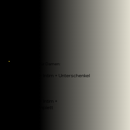
Preisliste für Damen:
Paket 1:
Achseln + Intim + Unterschenkel
65€
Paket 2:
Achseln + Intim +
Beine komplett
75€
Paket 3: