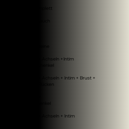
65€
Arme komplett
40€
Brust + Bauch
30€
Rücken
30€
Arme + Beine
80€
Gesicht + Achseln +Intim
+Unterschenkel
70€
Gesicht + Achseln + Intim + Brust +
Bauch + Rücken
75€
Achseln +
Unterschenkel
50€
Gesicht + Achseln + Intim
60€