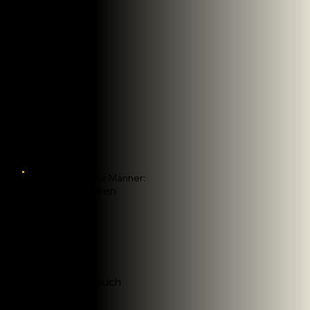
Preisliste für Männer:
Bartkonturen
35€
Achseln
30€
Arme
50€
Brust + Bauch
70€