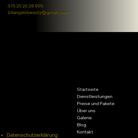
015 20 26 28 890
24angelsbeauty@gmail.com
ANGEL’S BEAUTY
Facebook
Instagram
TikTok
Schenkendorfstraße 27
Startseite
46047 Oberhausen
Dienstleistungen
Preise und Pakete
015 20 26 28 890
Über uns
24angelsbeauty@gmail.com
Galerie
Blog
Kontakt
Datenschutzerklärung