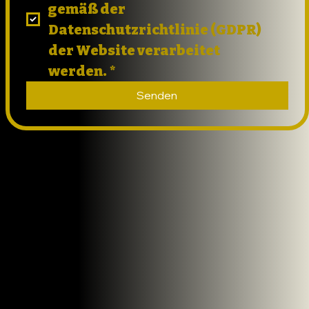
gemäß der 
Datenschutzrichtlinie (GDPR) 
der Website verarbeitet 
werden.
*
Senden