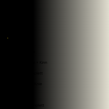
Gesicht
30€
Oberlippe
15€
Oberlippe + Kinn
20€
Bikini komplett
30€
Beine bis Knie
40€
Achseln
30€
Beine komplett