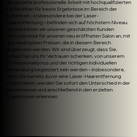
die gezielte professionelle Arbeit mit hochqualifizierten
Fachkräften für beste Ergebnisse im Bereich der
Schönheit – insbesondere bei der Laser-
Haarentfernung – befinden sich auf höchstem Niveau.
Derzeit bieten wir unseren geschätzten Kunden
Aktionspreise für unseren neu eröffneten Salon an, mit
den niedrigsten Preisen, die in diesem Bereich
angeboten werden. Wir sind überzeugt, dass Sie,
sobald Sie uns Ihr Vertrauen schenken, von unserem
Professionalismus und der richtigen individuellen
Behandlung begeistert sein werden – insbesondere,
wenn Sie bereits zuvor eine Laser-Haarentfernung
erlebt haben, werden Sie sofort den Unterschied in der
Arbeitsweise und anschließend in den erzielten
Ergebnissen erkennen.